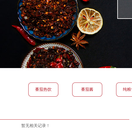
番茄热饮
番茄酱
纯粮
暂无相关记录！