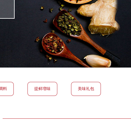
调料
提鲜増味
美味礼包