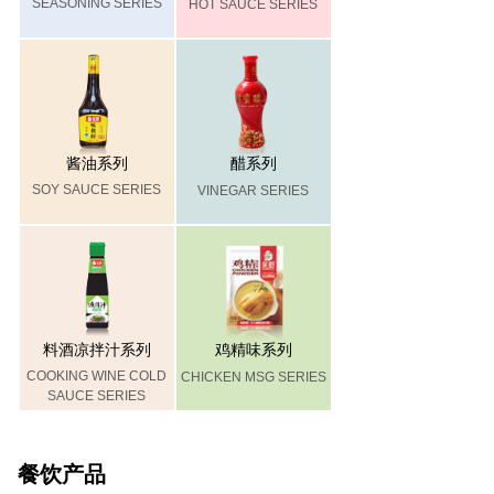
SEASONING SERIES
HOT SAUCE SERIES
酱油系列
醋系列
SOY SAUCE SERIES
VINEGAR SERIES
料酒凉拌汁系列
鸡精味系列
COOKING WINE COLD
CHICKEN MSG SERIES
SAUCE SERIES
餐饮产品